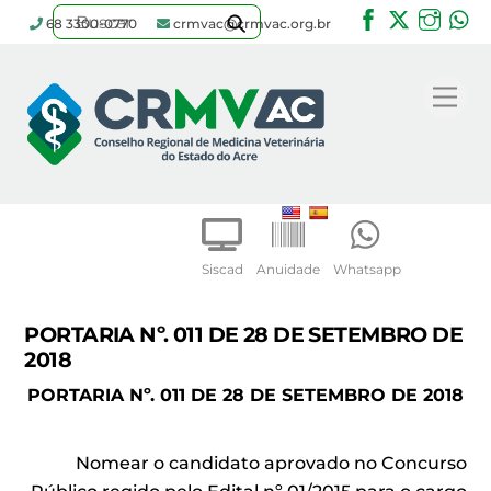
Facebook
Twitter
Inst
W
68 3300-0770
crmvac@crmvac.org.br
Skip
to
Me
content
Siscad
Anuidade
Whatsapp
PORTARIA Nº. 011 DE 28 DE SETEMBRO DE
2018
PORTARIA Nº. 011 DE 28 DE SETEMBRO DE 2018
Nomear o candidato aprovado no Concurso