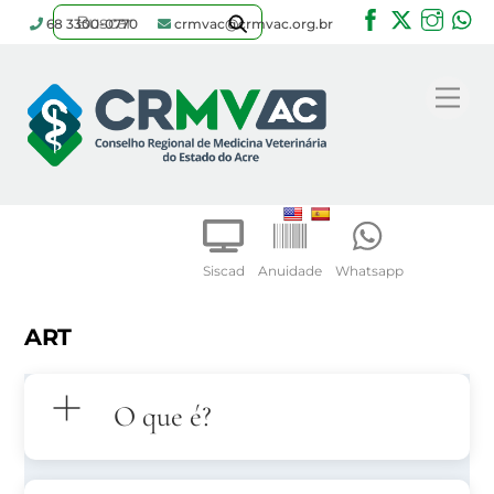
Facebook
Twitter
Inst
W
68 3300-0770
crmvac@crmvac.org.br
Skip
to
Me
content
Siscad
Anuidade
Whatsapp
ART
O que é?