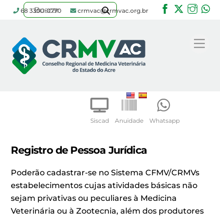
Facebook
Twitter
Inst
W
68 3300-0770
crmvac@crmvac.org.br
Skip
to
Me
content
Siscad
Anuidade
Whatsapp
Registro de Pessoa Jurídica
Poderão cadastrar-se no Sistema CFMV/CRMVs
estabelecimentos cujas atividades básicas não
sejam privativas ou peculiares à Medicina
Veterinária ou à Zootecnia, além dos produtores