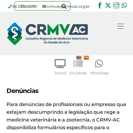
Facebook
Twitter
Inst
W
68 3300-0770
crmvac@crmvac.org.br
Skip
to
Me
content
Siscad
Anuidade
Whatsapp
Denúncias
Para denúncias de profissionais ou empresas que
estejam descumprindo a legislação que rege a
medicina veterinária e a zootecnia, o CRMV-AC
disponibiliza formulários específicos para o