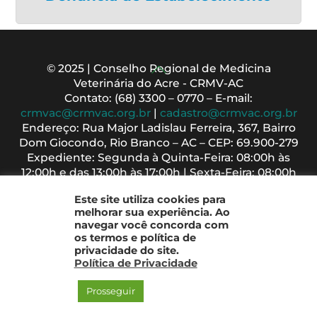
Back
© 2025 | Conselho Regional de Medicina
Veterinária do Acre - CRMV-AC
To
Contato: (68) 3300 – 0770 – E-mail:
Top
crmvac@crmvac.org.br
|
cadastro@crmvac.org.br
Endereço: Rua Major Ladislau Ferreira, 367, Bairro
Dom Giocondo, Rio Branco – AC – CEP: 69.900-279
Expediente: Segunda à Quinta-Feira: 08:00h às
12:00h e das 13:00h às 17:00h | Sexta-Feira: 08:00h
às 13:00h
Este site utiliza cookies para
melhorar sua experiência. Ao
navegar você concorda com
os termos e política de
privacidade do site.
Política de Privacidade
Prosseguir