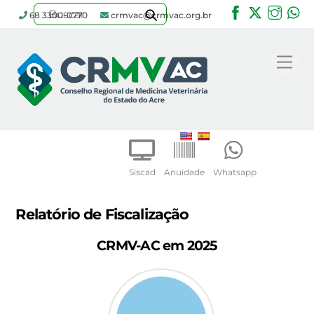
Facebook
Twitter
Inst
W
68 3300-0770
crmvac@crmvac.org.br
Skip
to
Me
content
Siscad
Anuidade
Whatsapp
Relatório de Fiscalização
CRMV-AC em 2025