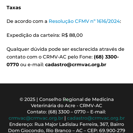
Taxas
De acordo com a
Resolução CFMV nº 1616/2024
:
Expedição da carteira: R$ 88,00
Qualquer dúvida pode ser esclarecida através de
contato com o CRMV-AC pelo Fone:
(68) 3300-
0770
ou e-mail:
cadastro@crmvac.org.br
Back
© 2025 | Conselho Regional de Medicina
Veterinária do Acre - CRMV-AC
To
Contato: (68) 3300 – 0770 – E-mail:
Top
crmvac@crmvac.org.br
|
cadastro@crmvac.org.br
Endereço: Rua Major Ladislau Ferreira, 367, Bairro
Dom Giocondo, Rio Branco – AC – CEP: 69.900-279