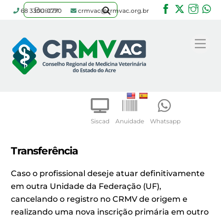
Facebook
Twitter
Inst
W
68 3300-0770
crmvac@crmvac.org.br
Skip
to
Me
content
Siscad
Anuidade
Whatsapp
Transferência
Caso o profissional deseje atuar definitivamente
em outra Unidade da Federação (UF),
cancelando o registro no CRMV de origem e
realizando uma nova inscrição primária em outro