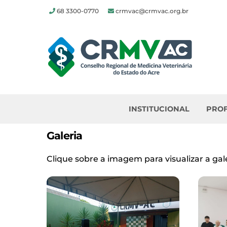
68 3300-0770
crmvac@crmvac.org.br
Skip
to
content
INSTITUCIONAL
PROF
Galeria
Clique sobre a imagem para visualizar a gale