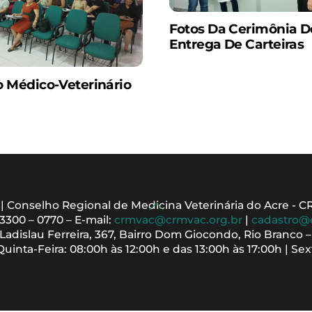
Fotos Da Cerimônia D
Entrega De Carteiras
o Médico-Veterinário
Back
 | Conselho Regional de Medicina Veterinária do Acre - 
 3300 – 0770 – E-mail:
crmvac@crmvac.org.br
|
cadastro@
To
adislau Ferreira, 367, Bairro Dom Giocondo, Rio Branco 
Top
inta-Feira: 08:00h às 12:00h e das 13:00h às 17:00h | Sext