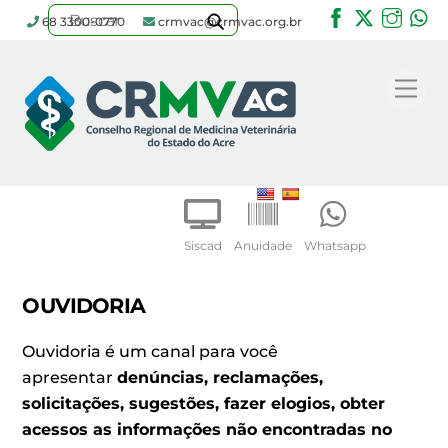
Facebook
Twitter
Inst
W
68 3300-0770
crmvac@crmvac.org.br
Skip
to
Me
content
Siscad
Anuidade
Whatsapp
OUVIDORIA
Ouvidoria é um canal para você
apresentar
denúncias, reclamações,
solicitações, sugestões, fazer elogios, obter
acessos as informações não encontradas no