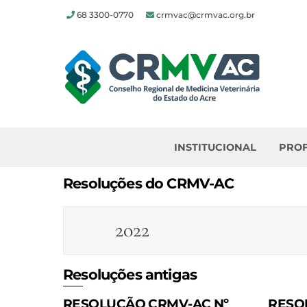
68 3300-0770
crmvac@crmvac.org.br
Skip
to
content
INSTITUCIONAL
PROF
Resoluções do CRMV-AC
2022
Resoluções antigas
RESOLUÇÃO CRMV-AC Nº
RESO