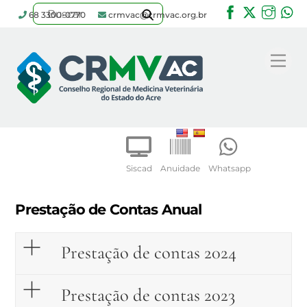
Facebook
Twitter
Inst
W
68 3300-0770
crmvac@crmvac.org.br
Skip
to
Me
content
Siscad
Anuidade
Whatsapp
Prestação de Contas Anual
Prestação de contas 2024
Prestação de contas 2023