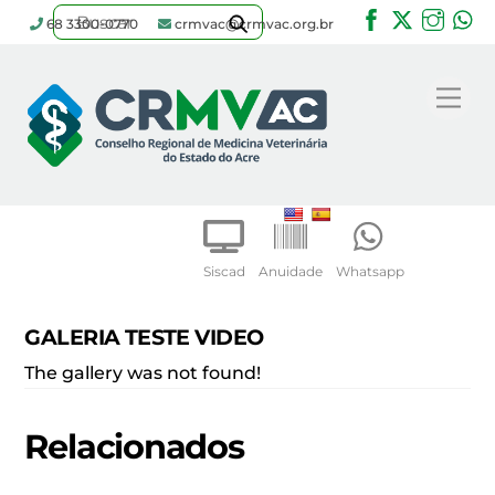
Facebook
Twitter
Inst
W
68 3300-0770
crmvac@crmvac.org.br
Skip
to
Me
content
Siscad
Anuidade
Whatsapp
GALERIA TESTE VIDEO
The gallery was not found!
Relacionados