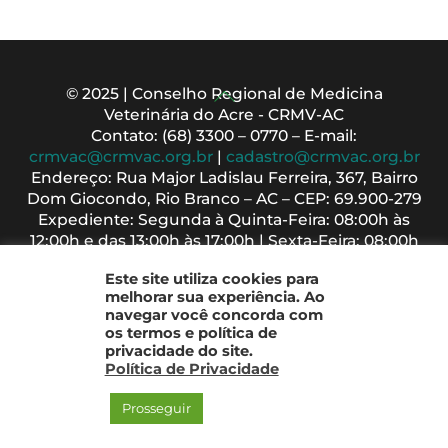
Back
© 2025 | Conselho Regional de Medicina
Veterinária do Acre - CRMV-AC
To
Contato: (68) 3300 – 0770 – E-mail:
Top
crmvac@crmvac.org.br
|
cadastro@crmvac.org.br
Endereço: Rua Major Ladislau Ferreira, 367, Bairro
Dom Giocondo, Rio Branco – AC – CEP: 69.900-279
Expediente: Segunda à Quinta-Feira: 08:00h às
12:00h e das 13:00h às 17:00h | Sexta-Feira: 08:00h
às 13:00h
Este site utiliza cookies para
melhorar sua experiência. Ao
navegar você concorda com
os termos e política de
privacidade do site.
Política de Privacidade
Prosseguir