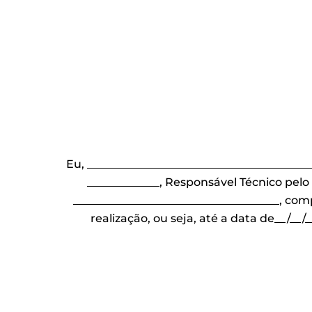
Eu, ­­­­­­­­­­­­________________________________
_____________, Responsável Técnico pelo e
_____________________________________, co
realização, ou seja, até a data de__/__/_