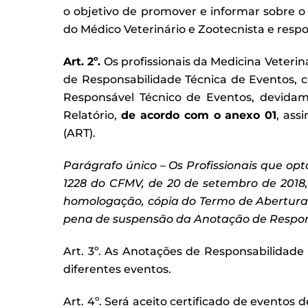
o objetivo de promover e informar sobre o
do Médico Veterinário e Zootecnista e respon
Art. 2
º.
Os profissionais da Medicina Veteri
de Responsabilidade Técnica de Eventos, c
Responsável Técnico de Eventos, devida
Relatório,
de acordo com o anexo 01
, ass
(ART).
Par
ágrafo
único
– Os Profissionais que op
1228 do CFMV, de 20 de setembro de 2018,
homologa
ção, c
ópia do Termo de Abertura 
pena de suspens
ão da Anota
ção de Respon
Art. 3º. As Anotações de Responsabilidade
diferentes eventos.
Art. 4º. Será aceito certificado de evento