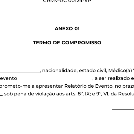
CRMV-AC 00124-VP
ANEXO 01
TERMO DE COMPROMISSO
_________________________, nacionalidade, estado civil, Médic
vento _______________________________, a ser realizado e
mprometo-me a apresentar Relatório de Evento, no praz
_, sob pena de violação aos arts. 8º, IX; e 9º, VI, da Res
_________