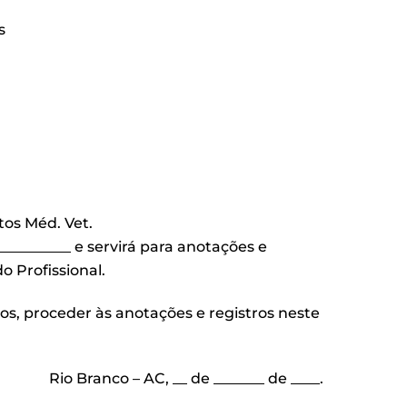
s
tos Méd. Vet.
_________ e servirá para anotações e
 Profissional.
s, proceder às anotações e registros neste
Rio Branco – AC, __ de _______ de ____.