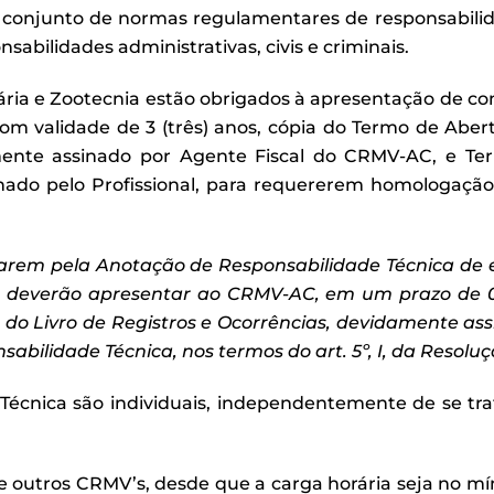
 conjunto de normas regulamentares de responsabilid
sabilidades administrativas, civis e criminais.
nária e Zootecnia estão obrigados à apresentação de 
om validade de 3 (três) anos, cópia do Termo de Abert
mente assinado por Agente Fiscal do CRMV-AC, e 
inado pelo Profissional, para requererem homologaçã
tarem pela Anota
ção de Responsabilidade T
écnica de 
 dever
ão apresentar ao CRMV-AC, em um prazo de 05 
do Livro de Registros e Ocorr
ências, devidamente assi
sabilidade T
écnica, nos termos do art. 5
º, I, da Resolu
ç
 Técnica são individuais, independentemente de se tr
s de outros CRMV’s, desde que a carga horária seja no 