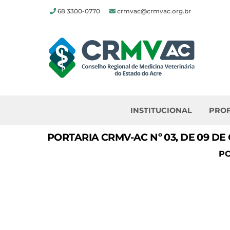
68 3300-0770
crmvac@crmvac.org.br
Skip
to
content
INSTITUCIONAL
PROF
PORTARIA CRMV-AC Nº 03, DE 09 DE
PO