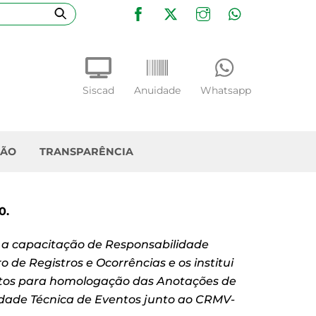
Facebook
Twitter
Instagram
WhatsApp
Siscad
Anuidade
Whatsapp
ÇÃO
TRANSPARÊNCIA
0.
 a capacita
ção de Responsabilidade
ro de Registros e Ocorr
ências e os institui
itos para homologa
ção das Anota
ções de
dade T
écnica de Eventos junto ao CRMV-