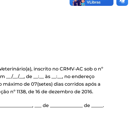
o(a) Veterinário(a), inscrito no CRMV-AC sob o nº
m __/__/__, de __:__ às __:__, no endereço
o máximo de 07(setes) dias corridos após a
olução nº 1138, de 16 de dezembro de 2016.
______________, ___ de ______________ de _____.