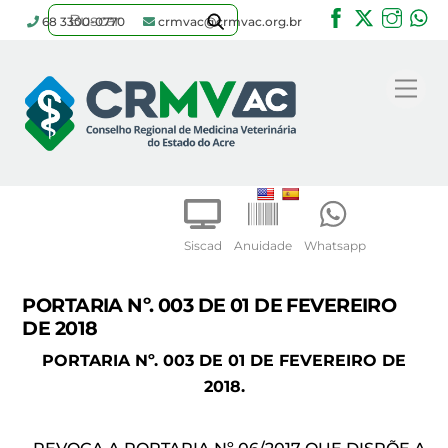
Facebook
Twitter
Inst
W
68 3300-0770
crmvac@crmvac.org.br
Skip
to
Me
content
Siscad
Anuidade
Whatsapp
PORTARIA Nº. 003 DE 01 DE FEVEREIRO
DE 2018
PORTARIA Nº. 003 DE 01 DE FEVEREIRO DE
2018.