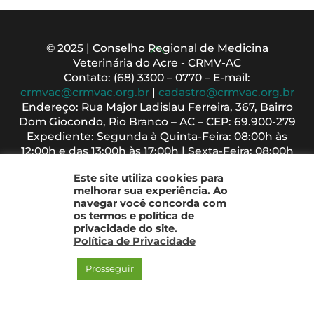
Back
© 2025 | Conselho Regional de Medicina
Veterinária do Acre - CRMV-AC
To
Contato: (68) 3300 – 0770 – E-mail:
Top
crmvac@crmvac.org.br
|
cadastro@crmvac.org.br
Endereço: Rua Major Ladislau Ferreira, 367, Bairro
Dom Giocondo, Rio Branco – AC – CEP: 69.900-279
Expediente: Segunda à Quinta-Feira: 08:00h às
12:00h e das 13:00h às 17:00h | Sexta-Feira: 08:00h
às 13:00h
Este site utiliza cookies para
melhorar sua experiência. Ao
navegar você concorda com
os termos e política de
privacidade do site.
Política de Privacidade
Prosseguir