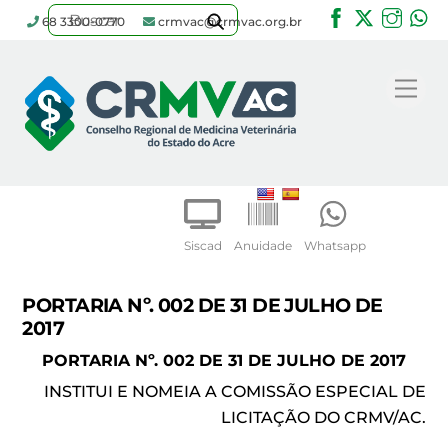
Facebook
Twitter
Inst
W
68 3300-0770
crmvac@crmvac.org.br
Skip
to
Me
content
Siscad
Anuidade
Whatsapp
PORTARIA Nº. 002 DE 31 DE JULHO DE
2017
PORTARIA Nº. 002 DE 31 DE JULHO DE 2017
INSTITUI E NOMEIA A COMISSÃO ESPECIAL DE
LICITAÇÃO DO CRMV/AC.