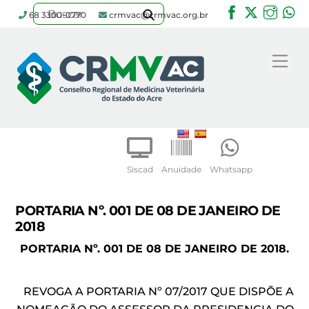
Facebook
Twitter
Inst
W
68 3300-0770
crmvac@crmvac.org.br
Skip
to
Me
content
Siscad
Anuidade
Whatsapp
PORTARIA Nº. 001 DE 08 DE JANEIRO DE
2018
PORTARIA Nº. 001 DE 08 DE JANEIRO DE 2018.
REVOGA A PORTARIA Nº 07/2017 QUE DISPÕE A