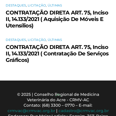
DESTAQUES
,
LICITAÇÃO
,
ÚLTIMAS
CONTRATAÇÃO DIRETA ART. 75, Inciso
II, 14.133/2021 ( Aquisição De Móveis E
Utensílios)
DESTAQUES
,
LICITAÇÃO
,
ÚLTIMAS
CONTRATAÇÃO DIRETA ART. 75, Inciso
II, 14.133/2021 ( Contratação De Serviços
Gráficos)
Back
© 2025 | Conselho Regional de Medicina
Veterinária do Acre - CRMV-AC
To
Contato: (68) 3300 – 0770 – E-mail:
Top
crmvac@crmvac.org.br
|
cadastro@crmvac.org.br