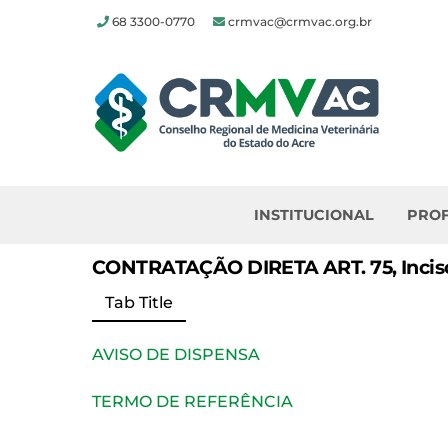
68 3300-0770
crmvac@crmvac.org.br
Skip
to
content
INSTITUCIONAL
PROF
CONTRATAÇÃO DIRETA ART. 75, Inciso II
Tab Title
AVISO DE DISPENSA
TERMO DE REFERÊNCIA