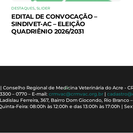
DESTAQUES
,
SLIDER
EDITAL DE CONVOCAÇÃO –
SINDIVET-AC – ELEIÇÃO
QUADRIÊNIO 2026/2031
Back
 | Conselho Regional de Medicina Veterinária do Acre - 
 3300 – 0770 – E-mail:
crmvac@crmvac.org.br
|
cadastro@
To
adislau Ferreira, 367, Bairro Dom Giocondo, Rio Branco 
Top
inta-Feira: 08:00h às 12:00h e das 13:00h às 17:00h | Sext