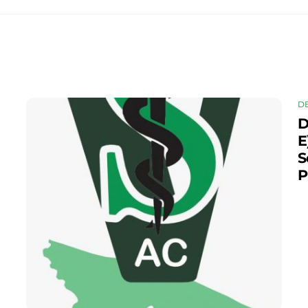
D
D
E
S
P