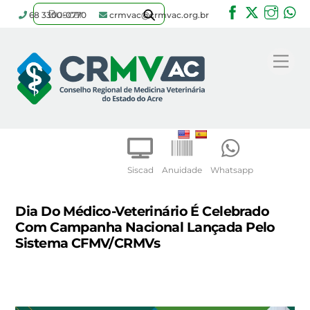
Facebook
Twitter
Inst
W
68 3300-0770
crmvac@crmvac.org.br
Skip
to
Me
content
Siscad
Anuidade
Whatsapp
Dia Do Médico-Veterinário É Celebrado
Com Campanha Nacional Lançada Pelo
Sistema CFMV/CRMVs