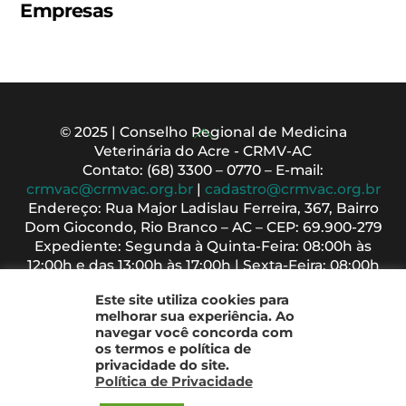
Empresas
Back
© 2025 | Conselho Regional de Medicina
Veterinária do Acre - CRMV-AC
To
Contato: (68) 3300 – 0770 – E-mail:
Top
crmvac@crmvac.org.br
|
cadastro@crmvac.org.br
Endereço: Rua Major Ladislau Ferreira, 367, Bairro
Dom Giocondo, Rio Branco – AC – CEP: 69.900-279
Expediente: Segunda à Quinta-Feira: 08:00h às
12:00h e das 13:00h às 17:00h | Sexta-Feira: 08:00h
às 13:00h
Este site utiliza cookies para
melhorar sua experiência. Ao
navegar você concorda com
os termos e política de
privacidade do site.
Política de Privacidade