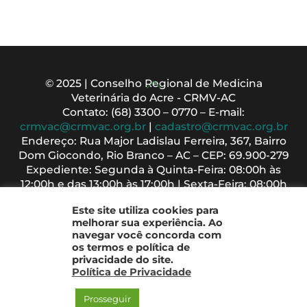
Back
© 2025 | Conselho Regional de Medicina
Veterinária do Acre - CRMV-AC
To
Contato: (68) 3300 – 0770 – E-mail:
Top
crmvac@crmvac.org.br
|
cadastro@crmvac.org.br
Endereço: Rua Major Ladislau Ferreira, 367, Bairro
Dom Giocondo, Rio Branco – AC – CEP: 69.900-279
Expediente: Segunda à Quinta-Feira: 08:00h às
12:00h e das 13:00h às 17:00h | Sexta-Feira: 08:00h
às 13:00h
Este site utiliza cookies para
melhorar sua experiência. Ao
navegar você concorda com
os termos e política de
privacidade do site.
Política de Privacidade
Prosseguir