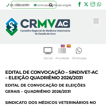
Facebook
Twitter
Inst
W
68 3300-0770
crmvac@crmvac.org.br
Skip
to
Me
content
Siscad
Anuidade
Whatsapp
EDITAL DE CONVOCAÇÃO – SINDIVET-AC
– ELEIÇÃO QUADRIÊNIO 2026/2031
EDITAL DE CONVOCAÇÃO DE ELEIÇÕES
GERAIS – QUADRIÊNIO 2026/2031
SINDICATO DOS MÉDICOS VETERINÁRIOS NO