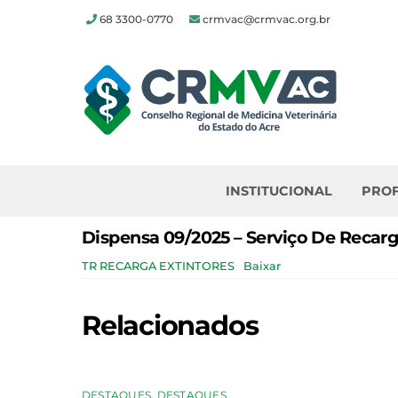
68 3300-0770
crmvac@crmvac.org.br
Skip
to
content
INSTITUCIONAL
PROF
Dispensa 09/2025 – Serviço De Recarg
TR RECARGA EXTINTORES
Baixar
Relacionados
DESTAQUES
,
DESTAQUES