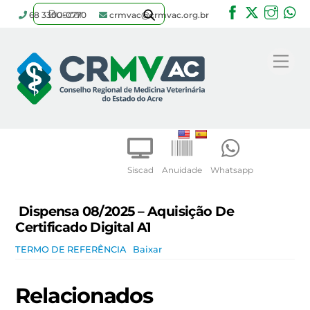
Facebook
Twitter
Inst
W
68 3300-0770
crmvac@crmvac.org.br
Skip
to
Me
content
Siscad
Anuidade
Whatsapp
Dispensa 08/2025 – Aquisição De
Certificado Digital A1
TERMO DE REFERÊNCIA
Baixar
Relacionados