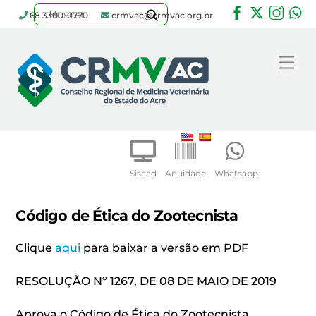
Facebook
Twitter
Inst
W
68 3300-0770
crmvac@crmvac.org.br
Skip
to
Me
content
Siscad
Anuidade
Whatsapp
Código de Ética do Zootecnista
Clique
aqui
para baixar a versão em PDF
RESOLUÇÃO Nº 1267, DE 08 DE MAIO DE 2019
Aprova o Código de Ética do Zootecnista.