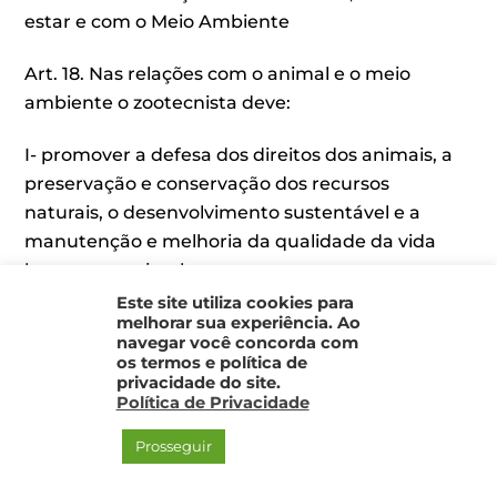
estar e com o Meio Ambiente
Art. 18. Nas relações com o animal e o meio
ambiente o zootecnista deve:
I- promover a defesa dos direitos dos animais, a
preservação e conservação dos recursos
naturais, o desenvolvimento sustentável e a
manutenção e melhoria da qualidade da vida
humana e animal;
Este site utiliza cookies para
II – agir de forma a respeitar e promover o bem-
melhorar sua experiência. Ao
navegar você concorda com
estar dos animais, respeitando as necessidades
os termos e política de
fisiológicas, etológicas e ecológicas, não
privacidade do site.
Política de Privacidade
atentando contra suas funções vitais e
impedindo que outros o façam, salvo quando
Prosseguir
destinados ao abate nos termos legais;