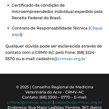
Certificado da condição de
microempreendedor individual expedido pela
Receita Federal do Brasil.
Contrato de Responsabilidade Técnica (
Clique
aqui
);
Qualquer dúvida pode ser esclarecida através de
contato com o CRMV-AC pelo Fone: (68) 3224-
5570 ou e-mail: cadastro
@crmvac.org.br
Back
© 2025 | Conselho Regional de Medicina
Veterinária do Acre - CRMV-AC
To
Contato: (68) 3300 – 0770 – E-mail:
Top
crmvac@crmvac.org.br
|
cadastro@crmvac.org.br
Endereço: Rua Major Ladislau Ferreira, 367, Bairro