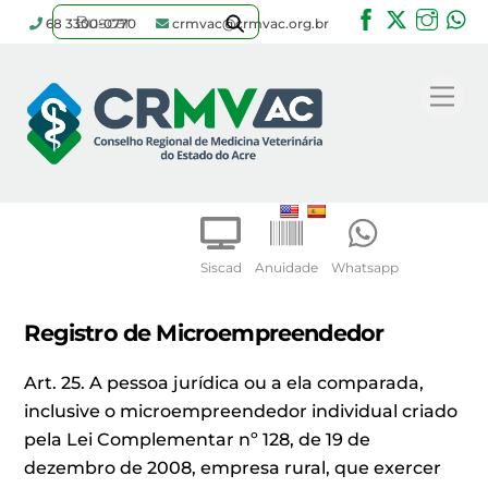
Facebook
Twitter
Inst
W
68 3300-0770
crmvac@crmvac.org.br
Skip
to
Me
content
Siscad
Anuidade
Whatsapp
Registro de Microempreendedor
Art. 25. A pessoa jurídica ou a ela comparada,
inclusive o microempreendedor individual criado
pela Lei Complementar nº 128, de 19 de
dezembro de 2008, empresa rural, que exercer