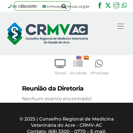
Facebook
Twitter
Inst
W
68 3300-0770
crmvac@crmvac.org.br
Skip
to
Me
content
Siscad
Anuidade
Whatsapp
Reunião da Diretoria
Nenhum evento encontrado!
Back
© 2025 | Conselho Regional de Medicina
Veterinária do Acre - CRMV-AC
To
Contato: (68) 3300 – 0770 – E-mail: