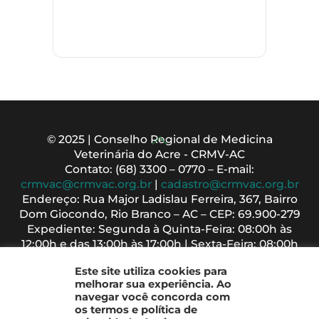
Back
© 2025 | Conselho Regional de Medicina
Veterinária do Acre - CRMV-AC
To
Contato: (68) 3300 – 0770 – E-mail:
Top
crmvac@crmvac.org.br
|
cadastro@crmvac.org.br
Endereço: Rua Major Ladislau Ferreira, 367, Bairro
Dom Giocondo, Rio Branco – AC – CEP: 69.900-279
Expediente: Segunda à Quinta-Feira: 08:00h às
12:00h e das 13:00h às 17:00h | Sexta-Feira: 08:00h
às 13:00h
Este site utiliza cookies para
melhorar sua experiência. Ao
navegar você concorda com
os termos e política de