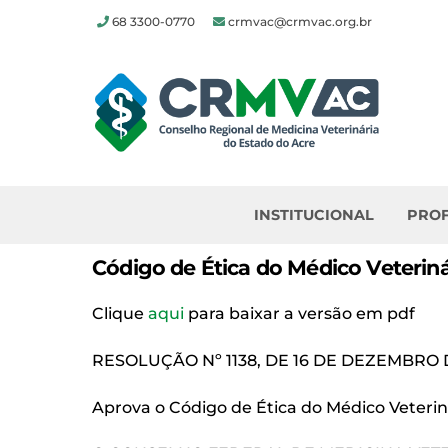
68 3300-0770
crmvac@crmvac.org.br
Skip
to
content
INSTITUCIONAL
PROF
Código de Ética do Médico Veteriná
Clique
aqui
para baixar a versão em pdf
RESOLUÇÃO Nº 1138, DE 16 DE DEZEMBRO 
Aprova o Código de Ética do Médico Veterin