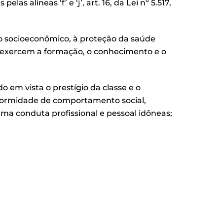
líneas ‘f’ e ‘j’, art. 16, da Lei nº 5.517,
o socioeconômico, à proteção da saúde
 exercem a formação, o conhecimento e o
o em vista o prestígio da classe e o
formidade de comportamento social,
a conduta profissional e pessoal idôneas;